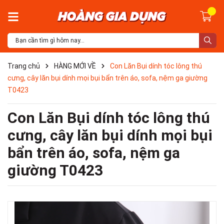
Trang chủ
HÀNG MỚI VỀ
Con Lăn Bụi dính tóc lông thú
cưng, cây lăn bụi dính mọi bụi bẩn trên áo, sofa, nệm ga giường
T0423
Con Lăn Bụi dính tóc lông thú
cưng, cây lăn bụi dính mọi bụi
bẩn trên áo, sofa, nệm ga
giường T0423