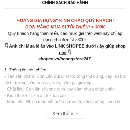
CHÍNH SÁCH BẢO HÀNH
"HOÀNG GIA DỤNG" KÍNH CHÀO QUÝ KHÁCH !
ĐƠN HÀNG MUA SỈ TỐI THIỂU: > 300K
Quý khách hàng thân mến, các mức giá trên web này chỉ áp
dụng cho đơn sỉ >300k
👇
Anh chị Mua lẻ ấn vào LINK SHOPEE dưới đây giúp shop
nhé
👇
shopee.vn/hoangstore247
1. Thông tin sản phẩm
- Tên sản phẩm: Con Lăn Bụi dính tóc lông thú cưng, cây lăn bụi
dính mọi bụi bẩn trên áo, sofa, nệm ga giường
- Chất liệu: Con lăn silicone dính, tay cầm nhựa chắc chắn
- Kích thước: 17.5 x 18 x 6.5 cm
- Màu sắc: Nhiều màu bắt mắt như xanh, hồng, vàng, xanh lá
- Thiết kế tiện dụng dạng con lăn giúp sử dụng dễ dàng, tay cầm
Xem thêm
vừa vặn
2. Tiện ích sản phẩm