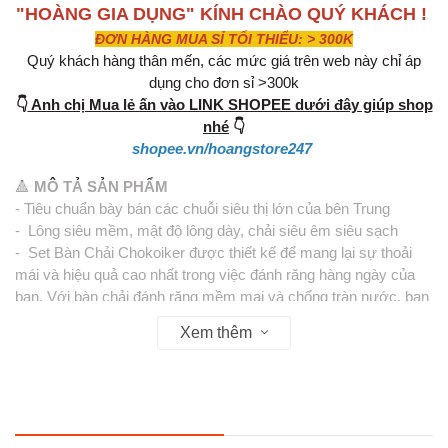
"HOÀNG GIA DỤNG" KÍNH CHÀO QUÝ KHÁCH !
ĐƠN HÀNG MUA SỈ TỐI THIỂU: > 300K
Quý khách hàng thân mến, các mức giá trên web này chỉ áp
dụng cho đơn sỉ >300k
👇
Anh chị Mua lẻ ấn vào LINK SHOPEE dưới đây giúp shop
nhé
👇
shopee.vn/hoangstore247
🔺
MÔ TẢ SẢN PHẨM
- Tiêu chuẩn bày bán các chuỗi siêu thị lớn của bên Trung
- Lông siêu mềm, mật độ lông dày, chải siêu êm siêu sạch
- Set Bàn Chải Chokoiker được thiết kế để mang lại sự thoải
mái và hiệu quả cao nhất trong việc đánh răng hàng ngày của
bạn. Với bàn chải đánh răng mềm mại và chống tràn nước, bạn
có thể đánh răng một cách dễ dàng và sạch sẽ mà không lo
Xem thêm
ngại về bọt nước bắn ra ngoài.
- Tất cả các sản phẩm của Set Bàn Chải Chokoiker được sản
xuất từ các nguyên liệu cao cấp và được đảm bảo an toàn cho
sức khỏe của bạn. Với chất lượng và hiệu quả cao, Set Bàn
Chải Chokoiker là sự lựa chọn tuyệt vời cho bạn trong việc bảo