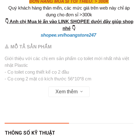
ĐƠN HÀNG MUA SỈ TỐI THIỂU: > 300K
Quý khách hàng thân mến, các mức giá trên web này chỉ áp
dụng cho đơn sỉ >300k
👇
Anh chị Mua lẻ ấn vào LINK SHOPEE dưới đây giúp shop
nhé
👇
shopee.vn/hoangstore247
🔺
MÔ TẢ SẢN PHẨM
Giới thiệu với các chị em sản phẩm cọ toilet mới nhất nhà việt
nhật Plastic
- Cọ toilet cong thiết kế cọ 2 đầu
- Cọ cong 2 mặt có kích thước 56*10*8 cm
- Chất liệu nhựa PP chắc chắn kết hợp với Inox
Xem thêm
- Có thiết kế nhỏ gọn, sợi chổi mềm càng làm tăng khả năng
làm sạch bụi bẩn
- Tích hợp cả hai đầu tiện lợi cho bạn cọ chùi toilet ở các khe kẽ
góc
- Kiểu dáng đẹp mắt, thiết kế cầm chắc tay, dễ dàng vệ sinh
Mã sản phẩm: 5850
THÔNG SỐ KỸ THUẬT
Kích thước: D50xR6 (cm)