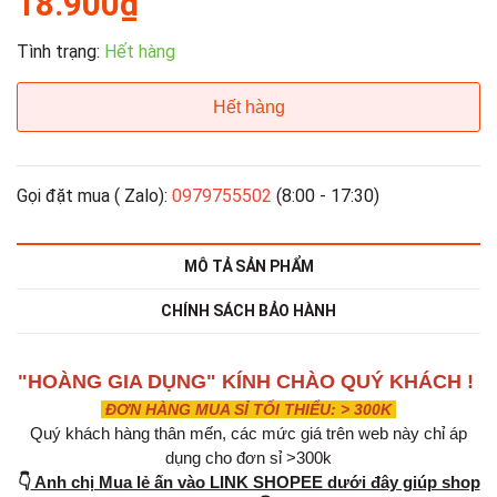
18.900₫
Tình trạng:
Hết hàng
Hết hàng
Gọi đặt mua ( Zalo):
0979755502
(8:00 - 17:30)
MÔ TẢ SẢN PHẨM
CHÍNH SÁCH BẢO HÀNH
"HOÀNG GIA DỤNG" KÍNH CHÀO QUÝ KHÁCH !
ĐƠN HÀNG MUA SỈ TỐI THIỂU: > 300K
Quý khách hàng thân mến, các mức giá trên web này chỉ áp
dụng cho đơn sỉ >300k
👇
Anh chị Mua lẻ ấn vào LINK SHOPEE dưới đây giúp shop