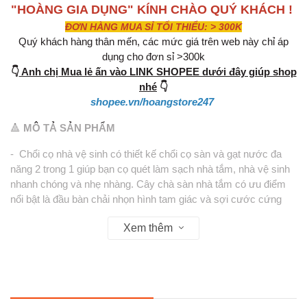
"HOÀNG GIA DỤNG" KÍNH CHÀO QUÝ KHÁCH !
ĐƠN HÀNG MUA SỈ TỐI THIỂU: > 300K
Quý khách hàng thân mến, các mức giá trên web này chỉ áp
dụng cho đơn sỉ >300k
👇
Anh chị Mua lẻ ấn vào LINK SHOPEE dưới đây giúp shop
nhé
👇
shopee.vn/hoangstore247
🔺
MÔ TẢ SẢN PHẨM
- Chổi cọ nhà vệ sinh có thiết kế chổi cọ sàn và gạt nước đa
năng 2 trong 1 giúp bạn cọ quét làm sạch nhà tắm, nhà vệ sinh
nhanh chóng và nhẹ nhàng. Cây chà sàn nhà tắm có ưu điểm
nổi bật là đầu bàn chải nhọn hình tam giác và sợi cước cứng
giúp bạn làm sạch vết bẩn cứng đầu một cách dễ dàng. Ngoài
Xem thêm
ra, đầu chổi có khả năng xoay 120 độ linh hoạt giúp bạn làm
sạch mọi vị trí nhỏ hẹp trong nhà tắm.
1. ƯU ĐIỂM CỦA SẢN PHẨM:
- Chổi chà sàn nhà vệ sinh được thiết kế để làm sạch khe rãnh,
các khoảng trống và góc cao thấp.