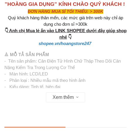
"HOÀNG GIA DỤNG" KÍNH CHÀO QUÝ KHÁCH !
ĐƠN HÀNG MUA SỈ TỐI THIỂU: > 300K
Quý khách hàng thân mến, các mức giá trên web này chỉ áp
dụng cho đơn sỉ >300k
👇
Anh chị Mua lẻ ấn vào LINK SHOPEE dưới đây giúp shop
nhé
👇
shopee.vn/hoangstore247
🔺
MÔ TẢ SẢN PHẨM
- Tên sản phẩm: Cân Điện Tử Hình Chữ Thập Theo Dõi Cân
Nặng Kiểm Tra Trong Lượng Cơ Thể
- Màn hình: LCD/LED
- Phân loại : Nhiều mẫu mã theo hình ảnh
- Kiểu dáng: Tinh tế, hiện đại
- Kích thước: 26 x 26cm
Xem thêm
✅ Cách sử dụng cân:
- Để cân điện tử lên bề mặt phẳng ấn nút tắt mở ở phía sau,
không sử dụng cân trên nền xốp, thảm
- Cân điện tử sử dụng công nghệ cảm biến thông minh, rất dễ
sử dụng, chỉ cần bước lên và cân.