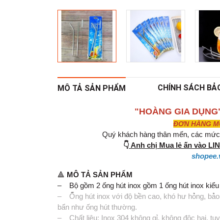
CHÍNH SÁCH BẢ
MÔ TẢ SẢN PHẨM
"HOÀNG GIA DỤNG
ĐƠN HÀNG MUA
Quý khách hàng thân mến, các mức g
👇
Anh chị Mua lẻ ấn vào L
shopee.
🔺
MÔ TẢ SẢN PHẨM
– Bộ gồm 2 ống hút inox gồm 1 ống hút inox kiểu t
– Ống hút inox với độ bền cao, khó hư hỏng, bảo
bẩn như ống hút thường.
– Chất liệu: Inox 304 không gỉ, không độc hại, tuy