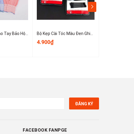
Sét 10 Chiếc Bao Tay Bảo Hộ Lao Động ,Găng tay đan sọc nhiều màu, găng tay làm việc, găng tay len A0331
Bộ Kẹp Cài Tóc Màu Đen Ghim Bên Gọn Gàng, Kẹp Tóc Nữ Kẹp Mini Cố Định Tóc Không Trơn Trượt T1123
4.900₫
3.900₫
ĐĂNG KÝ
FACEBOOK FANPGE