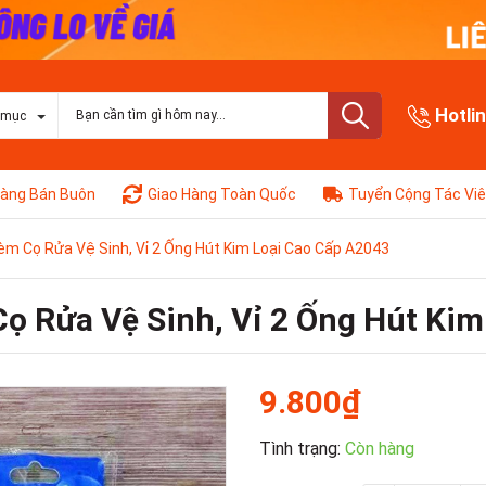
Hotli
 mục
àng Bán Buôn
Giao Hàng Toàn Quốc
Tuyển Cộng Tác Vi
Kèm Cọ Rửa Vệ Sinh, Vỉ 2 Ống Hút Kim Loại Cao Cấp A2043
Cọ Rửa Vệ Sinh, Vỉ 2 Ống Hút Ki
9.800₫
Tình trạng:
Còn hàng