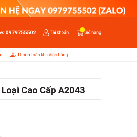
ne:
0979755502
Tài khoản
Giỏ hàng
ên
Thanh toán khi nhận hàng
m Loại Cao Cấp A2043