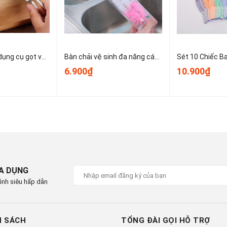
Dao bào thép, dụng cụ gọt vỏ kim loại, dụng cụ gọt vỏ trái cây và rau củ nhỏ gọn dễ sử dụng T1243
Bàn chải vệ sinh đa năng cán dài dùng để vệ sinh nồi, cốc, tách trà, bình giữ nhiệt, bình sữa trẻ em A1934
6.900₫
10.900₫
IA DỤNG
ình siêu hấp dẫn
H SÁCH
TỔNG ĐÀI GỌI HỖ TRỢ