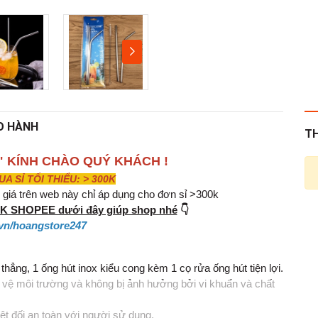
O HÀNH
T
" KÍNH CHÀO QUÝ KHÁCH !
 SỈ TỐI THIỂU: > 300K
iá trên web này chỉ áp dụng cho đơn sỉ >300k
INK SHOPEE dưới đây giúp shop nhé
👇
vn/hoangstore247
hẳng, 1 ống hút inox kiểu cong kèm 1 cọ rửa ống hút tiện lợi.
 vệ môi trường và không bị ảnh hưởng bởi vi khuẩn và chất
ệt đối an toàn với người sử dụng.