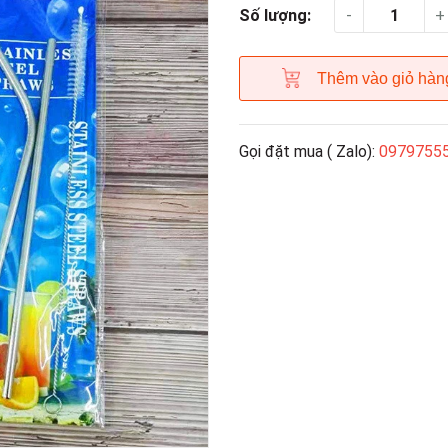
-
+
Số lượng:
Thêm vào giỏ hàn
Gọi đặt mua ( Zalo):
0979755