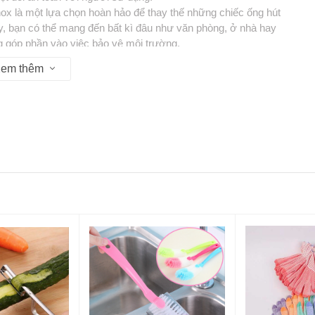
ox là một lựa chọn hoàn hảo để thay thế những chiếc ống hút
y, bạn có thể mang đến bất kì đâu như văn phòng, ở nhà hay
ng góp phần vào việc bảo vệ môi trường.
em thêm
u 13:30 - 17:30
P Hồ Chí Minh
ovesinh