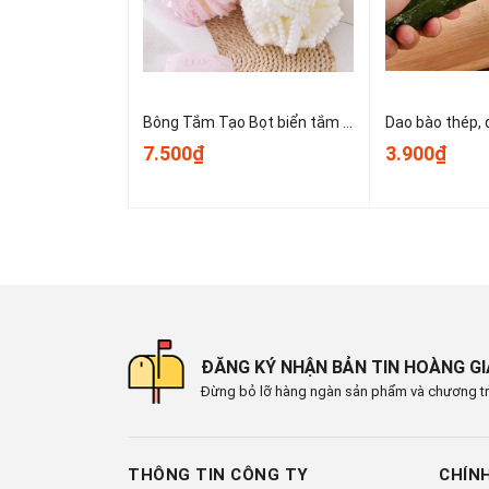
Bông Tắm Tạo Bọt biển tắm lớn, bọt biển tắm cao cấp không bị lan rộng, siêu mềm và dễ tạo bọt A3553
7.500₫
3.900₫
ĐĂNG KÝ NHẬN BẢN TIN HOÀNG G
Đừng bỏ lỡ hàng ngàn sản phẩm và chương tr
THÔNG TIN CÔNG TY
CHÍN