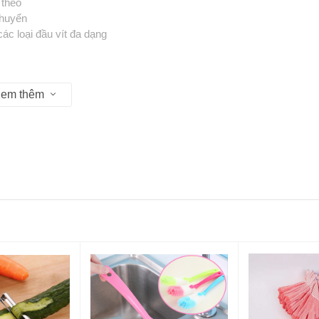
 theo
chuyển
các loại đầu vít đa dạng
ần sửa chữa
kiếm và thay thế
em thêm
, laptop, đồ gia dụng, đồ điện tử
chắc tay và thoải mái
a dụng, đồ chơi, mắt kính, đồng hồ,...
 chóng và hiệu quả
ên và người dùng cá nhân
 hoặc mang đi công tác
lắp
 sử dụng
ộp sau khi dùng để tránh thất lạc
ộ bền của sản phẩm