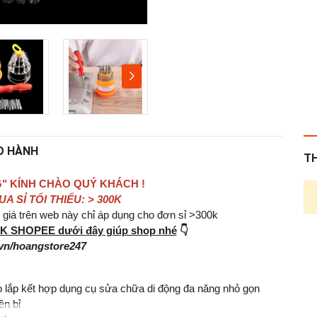
O HÀNH
T
" KÍNH CHÀO QUÝ KHÁCH !
 SỈ TỐI THIỂU: > 300K
iá trên web này chỉ áp dụng cho đơn sỉ >300k
INK SHOPEE dưới đây giúp shop nhé
👇
vn/hoangstore247
áo lắp kết hợp dụng cụ sửa chữa di động đa năng nhỏ gọn
ền bỉ