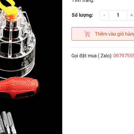
Tình trạng:
-
+
Số lượng:
Thêm vào giỏ hàn
Gọi đặt mua ( Zalo):
0979755