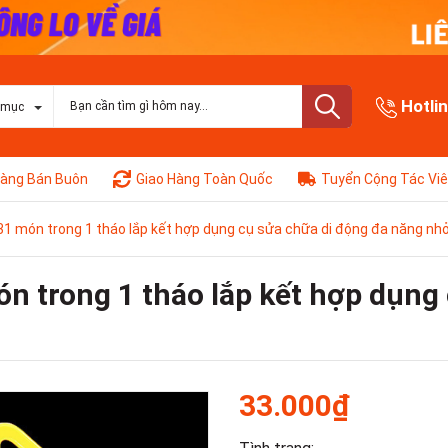
Hotli
 mục
àng Bán Buôn
Giao Hàng Toàn Quốc
Tuyển Cộng Tác Vi
 31 món trong 1 tháo lắp kết hợp dụng cụ sửa chữa di động đa năng n
ón trong 1 tháo lắp kết hợp dụng
33.000₫