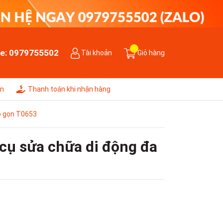
ne:
0979755502
Tài khoản
Giỏ hàng
ên
Thanh toán khi nhận hàng
hỏ gọn T0653
 cụ sửa chữa di động đa