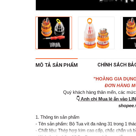
CHÍNH SÁCH BẢ
MÔ TẢ SẢN PHẨM
"HOÀNG GIA DỤNG
ĐƠN HÀNG MUA
Quý khách hàng thân mến, các mức g
👇
Anh chị Mua lẻ ấn vào L
shopee.
1. Thông tin sản phẩm
- Tên sản phẩm: Bộ Tua vít đa năng 31 trong 1 th
- Chất liệu: Thép hợp kim cao cấp, chắc chắn và b