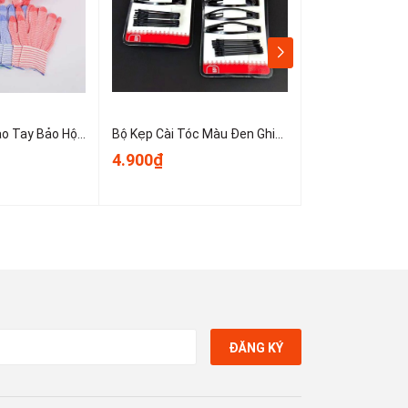
Sét 10 Chiếc Bao Tay Bảo Hộ Lao Động ,Găng tay đan sọc nhiều màu, găng tay làm việc, găng tay len A0331
Bộ Kẹp Cài Tóc Màu Đen Ghim Bên Gọn Gàng, Kẹp Tóc Nữ Kẹp Mini Cố Định Tóc Không Trơn Trượt T1123
4.900₫
3.900₫
ĐĂNG KÝ