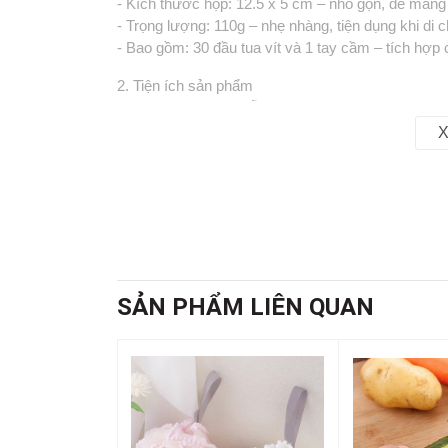
- Kích thước hộp: 12.5 x 5 cm – nhỏ gọn, dễ mang
- Trọng lượng: 110g – nhẹ nhàng, tiện dụng khi di 
- Bao gồm: 30 đầu tua vít và 1 tay cầm – tích hợp 
2. Tiện ích sản phẩm
- Thiết kế nhỏ gọn, dễ cất giữ và mang theo khi c
- Đầu tua vít được sắp xếp ngăn nắp, dễ dàng tìm 
X
- Phù hợp sử dụng cho nhiều loại thiết bị: điện thoại
- Tay cầm có rãnh chống trượt, tạo cảm giác cầm 
3. Công dụng
- Dùng để tháo lắp các linh kiện điện tử, đồ điện gi
- Hỗ trợ sửa chữa thiết bị tại nhà một cách nhanh
- Giải pháp tiện lợi cho thợ sửa chữa, kỹ thuật vi
- Là bộ dụng cụ thiết yếu cho gia đình, văn phòng
SẢN PHẨM LIÊN QUAN
4. Hướng dẫn sử dụng
- Chọn đầu tua vít phù hợp với loại ốc vít cần tháo/
- Lắp đầu tua vít vào tay cầm chắc chắn trước khi
- Vệ sinh và cất giữ đầu vít vào đúng vị trí trong h
- Tránh sử dụng lực mạnh quá mức để đảm bảo đ