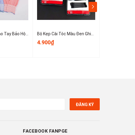
Sét 10 Chiếc Bao Tay Bảo Hộ Lao Động ,Găng tay đan sọc nhiều màu, găng tay làm việc, găng tay len A0331
Bộ Kẹp Cài Tóc Màu Đen Ghim Bên Gọn Gàng, Kẹp Tóc Nữ Kẹp Mini Cố Định Tóc Không Trơn Trượt T1123
4.900₫
3.900₫
ĐĂNG KÝ
FACEBOOK FANPGE