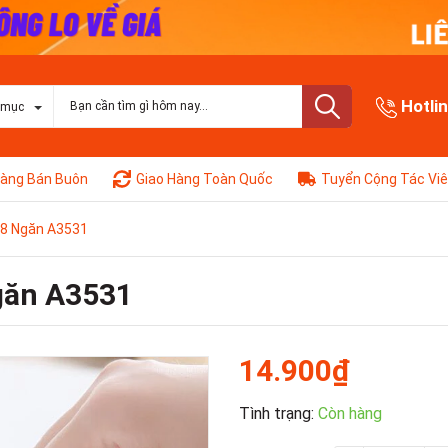
Hotli
 mục
àng Bán Buôn
Giao Hàng Toàn Quốc
Tuyển Cộng Tác Vi
8 Ngăn A3531
găn A3531
14.900₫
Tình trạng:
Còn hàng