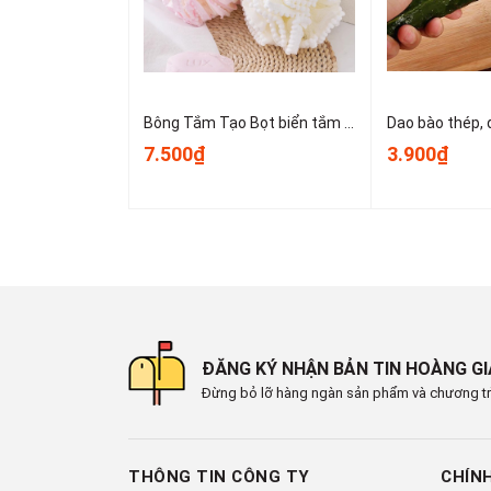
Bông Tắm Tạo Bọt biển tắm lớn, bọt biển tắm cao cấp không bị lan rộng, siêu mềm và dễ tạo bọt A3553
7.500₫
3.900₫
ĐĂNG KÝ NHẬN BẢN TIN HOÀNG G
Đừng bỏ lỡ hàng ngàn sản phẩm và chương tr
THÔNG TIN CÔNG TY
CHÍN