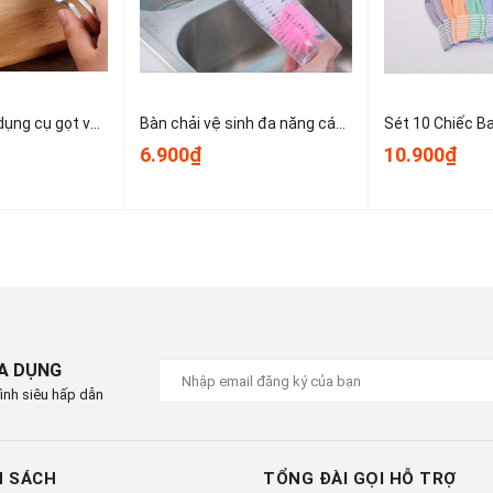
Dao bào thép, dụng cụ gọt vỏ kim loại, dụng cụ gọt vỏ trái cây và rau củ nhỏ gọn dễ sử dụng T1243
Bàn chải vệ sinh đa năng cán dài dùng để vệ sinh nồi, cốc, tách trà, bình giữ nhiệt, bình sữa trẻ em A1934
6.900₫
10.900₫
IA DỤNG
ình siêu hấp dẫn
H SÁCH
TỔNG ĐÀI GỌI HỖ TRỢ