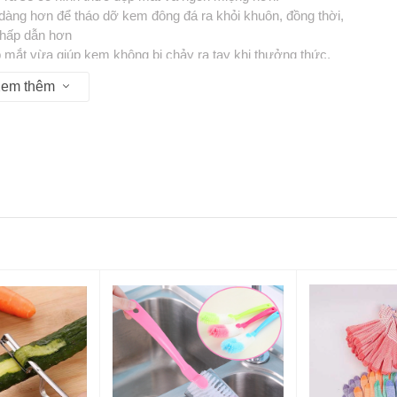
ễ dàng hơn để tháo dỡ kem đông đá ra khỏi khuôn, đồng thời,
 hấp dẫn hơn
ắt vừa giúp kem không bị chảy ra tay khi thưởng thức.
em thêm
u 13:30 - 17:30
P Hồ Chí Minh