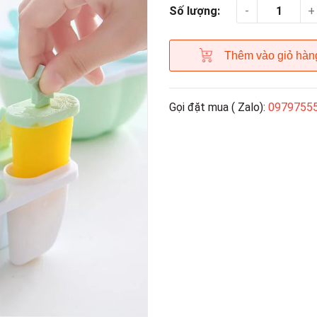
-
+
Số lượng:
Thêm vào giỏ hàn
Gọi đặt mua ( Zalo):
0979755