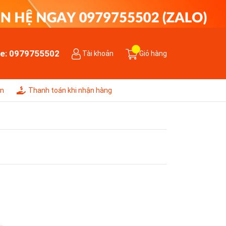
ne:
0979755502
Tài khoản
Giỏ hàng
ên
Thanh toán khi nhận hàng