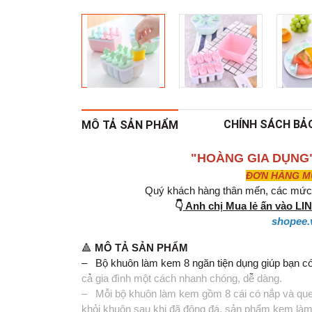
CHÍNH SÁCH BẢ
MÔ TẢ SẢN PHẨM
"HOÀNG GIA DỤNG
ĐƠN HÀNG MUA
Quý khách hàng thân mến, các mức g
👇
Anh chị Mua lẻ ấn vào L
shopee.
🔺
MÔ TẢ SẢN PHẨM
– Bộ khuôn làm kem 8 ngăn tiện dụng giúp bạn có
cả gia đình một cách nhanh chóng, dễ dàng.
– Mỗi bộ khuôn làm kem gồm 8 cái có nắp và que 
khỏi khuôn sau khi đã đông đá, sản phẩm kem làm