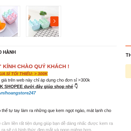
O HÀNH
T
" KÍNH CHÀO QUÝ KHÁCH !
 SỈ TỐI THIỂU: > 300K
iá trên web này chỉ áp dụng cho đơn sỉ >300k
INK SHOPEE dưới đây giúp shop nhé
👇
vn/hoangstore247
 thể tự tay làm ra những que kem ngọt ngào, mát lạnh cho
cầm liền rất tiện dụng giúp bạn dễ dàng nhấc được kem ra
 ra sẽ có hình thức đẹp mắt và ngon miệng hơn.