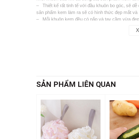
– Thiết kế rất tinh tế với đầu khuôn bo góc, sẽ d
sản phẩm kem làm ra sẽ có hình thức đẹp mắt và
– Mỗi khuôn kem đều có nắp và tay cầm vừa đẹp m
– Chất liệu nhựa tốt an toàn cho sức khỏe.
X
– Kích thước: 11 x 8 x 7cm
📞
Hotline : 0902.960.976 (Ms Thúy Vy)
🕗 Thời gian làm việc : Sáng 8:00 - 12:00 & Chiề
🏡 Địa chỉ : 16 Tây lân 3, Bà Điểm, Hóc Môn , T
🚛 Giao hàng toàn quốc
SẢN PHẨM LIÊN QUAN