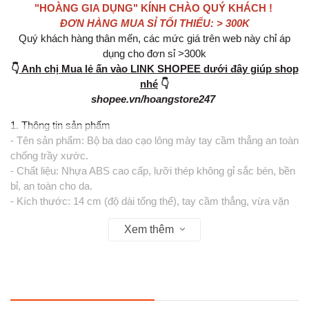
"HOÀNG GIA DỤNG" KÍNH CHÀO QUÝ KHÁCH !
ĐƠN HÀNG MUA SỈ TỐI THIỂU: > 300K
Quý khách hàng thân mến, các mức giá trên web này chỉ áp
dụng cho đơn sỉ >300k
👇
Anh chị Mua lẻ ấn vào LINK SHOPEE dưới đây giúp shop
nhé
👇
shopee.vn/hoangstore247
1. Thông tin sản phẩm
- Tên sản phẩm: Bộ ba dao cạo lông mày tay cầm thẳng an toàn
chống trầy xước.
- Chất liệu: Nhựa ABS cao cấp, lưỡi thép không gỉ sắc bén, bền
bỉ, an toàn cho da.
- Kích thước: 14 cm (độ dài tổng thể), tay cầm thẳng, vừa vặn
lòng bàn tay.
Xem thêm
- Màu sắc: Bao gồm 3 màu xanh dương, hồng pastel và vàng
nhạt, trẻ trung, hiện đại.
- Trọng lượng nhẹ: ~10g/chiếc, thiết kế mỏng gọn, dễ dàng
mang theo khi du lịch.
2. Tiện ích sản phẩm