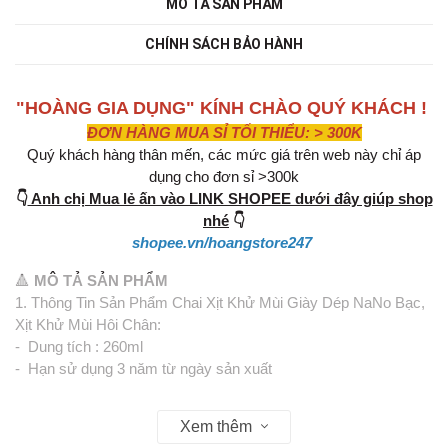
MÔ TẢ SẢN PHẨM
CHÍNH SÁCH BẢO HÀNH
"HOÀNG GIA DỤNG" KÍNH CHÀO QUÝ KHÁCH !
ĐƠN HÀNG MUA SỈ TỐI THIỂU: > 300K
Quý khách hàng thân mến, các mức giá trên web này chỉ áp
dụng cho đơn sỉ >300k
👇
Anh chị Mua lẻ ấn vào LINK SHOPEE dưới đây giúp shop
nhé
👇
shopee.vn/hoangstore247
🔺
MÔ TẢ SẢN PHẨM
1. Thông Tin Sản Phẩm Chai Xịt Khử Mùi Giày Dép NaNo Bạc,
Xịt Khử Mùi Hôi Chân:
- Dung tích : 260ml
- Hạn sử dụng 3 năm từ ngày sản xuất
2. Đặc Điểm Nổi Bật Của Chai Xịt Khử Mùi Giày Dép NaNo
Xem thêm
Bạc, Xịt Khử Mùi Hôi Chân: