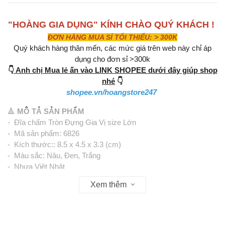
"HOÀNG GIA DỤNG" KÍNH CHÀO QUÝ KHÁCH !
ĐƠN HÀNG MUA SỈ TỐI THIỂU: > 300K
Quý khách hàng thân mến, các mức giá trên web này chỉ áp
dụng cho đơn sỉ >300k
👇
Anh chị Mua lẻ ấn vào LINK SHOPEE dưới đây giúp shop
nhé
👇
shopee.vn/hoangstore247
🔺
MÔ TẢ SẢN PHẨM
- Đĩa chấm Tròn Đựng Gia Vị size Lớn
- Mã sản phẩm: 6826
- Kích thước:: 8.5 x 4.5 x 3.3 (cm)
- Màu sắc: Nâu, Đen, Trắng
- Nhựa Việt Nhật
Xem thêm
* Sử dụng :
- Chén chấm với thiết kế tiện lợi, có thể bày trí nước chấm
khác nhau, đáp ứng được nhu cầu của những món ăn với nhiều
loại nước chấm