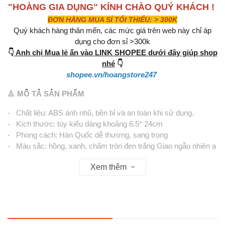
"HOÀNG GIA DỤNG" KÍNH CHÀO QUÝ KHÁCH !
ĐƠN HÀNG MUA SỈ TỐI THIỂU: > 300K
Quý khách hàng thân mến, các mức giá trên web này chỉ áp
dụng cho đơn sỉ >300k
👇
Anh chị Mua lẻ ấn vào LINK SHOPEE dưới đây giúp shop
nhé
👇
shopee.vn/hoangstore247
🔺
MÔ TẢ SẢN PHẨM
- Chất liệu: ABS ánh nhũ, bền bỉ và an toàn khi sử dụng.
- Kích thước: tùy kiểu dáng khoảng 6.5* 24cm
- Phong cách: Hàn Quốc dễ thương, sang trọng
- Màu sắc: hồng, xanh, chấm tròn đen trắng Giao ngẫu nhiên ạ
- Lược có phần đệm cao su mềm kết hợp các chân răng của
Xem thêm
lược được bọc tròn giúp ôm sát vào chân tóc, tạo cảm giác
chân thật. Đồng thời cũng giúp massage lưu thông khí huyết
cho da đầu và kích thích mọc tóc khi sử dụng.
- Hơn nữa với chất liệu đặc biệt, chiếc lược tạo kiểu xinh xắn
còn có thể ngăn chặn tĩnh điện, để tóc không tạo ra tĩnh điện
trong mùa khô, giảm gãy và tránh tổn thương cho tóc nữa nhé!