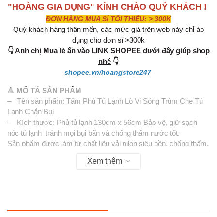
"HOÀNG GIA DỤNG" KÍNH CHÀO QUÝ KHÁCH !
ĐƠN HÀNG MUA SỈ TỐI THIỂU: > 300K
Quý khách hàng thân mến, các mức giá trên web này chỉ áp
dụng cho đơn sỉ >300k
👇
Anh chị Mua lẻ ấn vào LINK SHOPEE dưới đây giúp shop
nhé
👇
shopee.vn/hoangstore247
🔺
MÔ TẢ SẢN PHẨM
– Tên sản phẩm: Tấm Phủ Tủ Lạnh Lò Vi Sóng Trùm Che Tủ
Lạnh Chắn Bụi
– Kích thước: Phủ tủ lạnh 130cm x 56cm Bảo vệ, giữ sạch
nóc tủ lạnh tránh mọi bụi bẩn và chống thấm nước tốt.
Sản phẩm được làm từ chất liệu vải nilon siêu bền, chống thấm,
giúp bảo vệ khỏi bụi bẩn, nước…
Xem thêm
– Hai bên có thêm nhiều ngăn nhỏ để đựng đồ. Giúp bạn tiết
kiệm không gian và tiệních hơn cho việc nấu nướng.
– Khăn phủ vừa vặn lên phần đầu, che được cả 2 bên hông
máy.
– Vật trang trí cho tủ lạnh cho không gian căn phòng sinh động