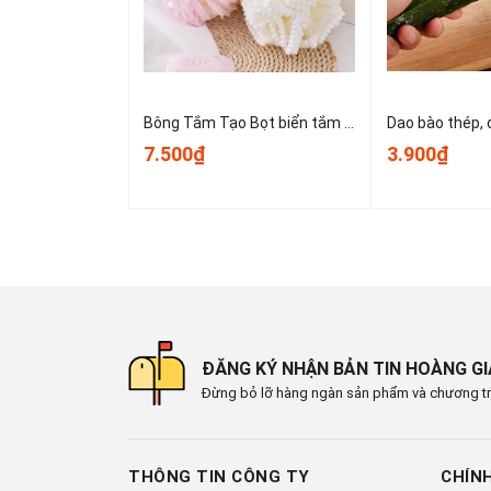
#gangtaychongnang #gangtaychongnangnam #ga
#gangtaychongnanghinhxam #gangtaychongnang
#gangtaychongnangaquax #gangtaychongnangcho
Bông Tắm Tạo Bọt biển tắm lớn, bọt biển tắm cao cấp không bị lan rộng, siêu mềm và dễ tạo bọt A3553
7.500₫
3.900₫
ĐĂNG KÝ NHẬN BẢN TIN HOÀNG G
Đừng bỏ lỡ hàng ngàn sản phẩm và chương tr
THÔNG TIN CÔNG TY
CHÍN