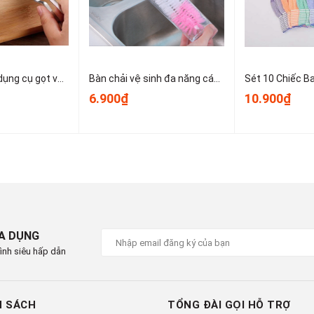
ngtaychongnangxongon #gangtaychongnangnu
day #gangtaychongnangkhongxongon
nam #gangtay #gangtayvai
Dao bào thép, dụng cụ gọt vỏ kim loại, dụng cụ gọt vỏ trái cây và rau củ nhỏ gọn dễ sử dụng T1243
Bàn chải vệ sinh đa năng cán dài dùng để vệ sinh nồi, cốc, tách trà, bình giữ nhiệt, bình sữa trẻ em A1934
6.900₫
10.900₫
IA DỤNG
ình siêu hấp dẫn
H SÁCH
TỔNG ĐÀI GỌI HỖ TRỢ