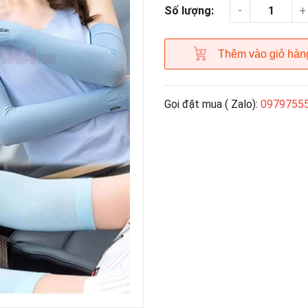
-
+
Số lượng:
Thêm vào giỏ hàn
Gọi đặt mua ( Zalo):
0979755