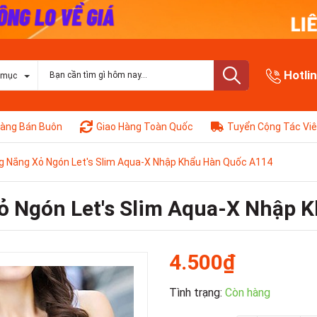
Hotli
 mục
àng Bán Buôn
Giao Hàng Toàn Quốc
Tuyển Cộng Tác Vi
 Nắng Xỏ Ngón Let's Slim Aqua-X Nhập Khẩu Hàn Quốc A114
ỏ Ngón Let's Slim Aqua-X Nhập 
4.500₫
Tình trạng:
Còn hàng