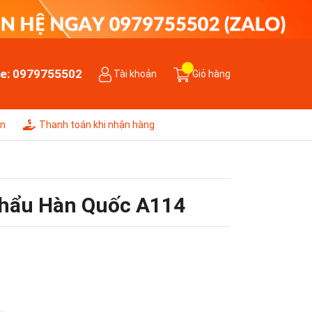
ne:
0979755502
Tài khoản
Giỏ hàng
ên
Thanh toán khi nhận hàng
Khẩu Hàn Quốc A114