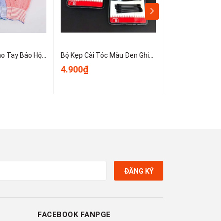
Sét 10 Chiếc Bao Tay Bảo Hộ Lao Động ,Găng tay đan sọc nhiều màu, găng tay làm việc, găng tay len A0331
Bộ Kẹp Cài Tóc Màu Đen Ghim Bên Gọn Gàng, Kẹp Tóc Nữ Kẹp Mini Cố Định Tóc Không Trơn Trượt T1123
4.900₫
3.900₫
ĐĂNG KÝ
FACEBOOK FANPGE