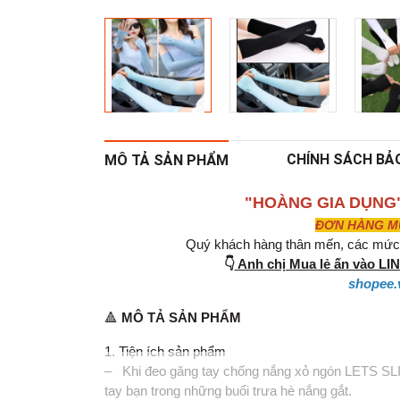
CHÍNH SÁCH BẢ
MÔ TẢ SẢN PHẨM
"HOÀNG GIA DỤNG
ĐƠN HÀNG MUA
Quý khách hàng thân mến, các mức g
👇
Anh chị Mua lẻ ấn vào L
shopee.
🔺
MÔ TẢ SẢN PHẨM
1. Tiện ích sản phẩm
– Khi đeo găng tay chống nắng xỏ ngón LETS SLIM
tay bạn trong những buổi trưa hè nắng gắt.