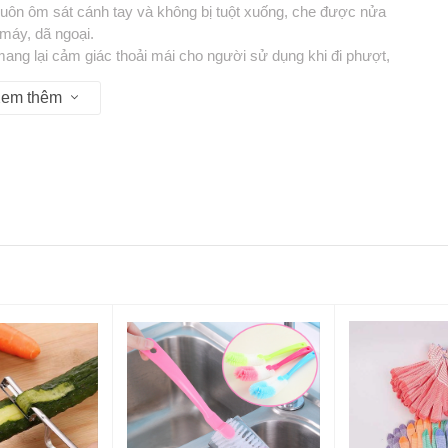
 luôn ôm sát cánh tay và không bị tuột xuống, che được nửa
 máy, dã ngoại.
 mang lại cảm giác thoải mái cho người sử dụng khi đi phượt,
n da cánh tay hay phải mặc áo khoác cồng kềnh, vướng víu.
em thêm
t, không bị tuột khi mang.
 hay đi biển.
i tiết, bảo vệ đôi tay của bạn khi hoạt động ngoài trời nắng ,
 đi biển,đánh golf,....
Aqua-X
u 13:30 - 17:30
P Hồ Chí Minh