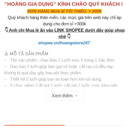
"HOÀNG GIA DỤNG" KÍNH CHÀO QUÝ KHÁCH !
ĐƠN HÀNG MUA SỈ TỐI THIỂU: > 300K
Quý khách hàng thân mến, các mức giá trên web này chỉ áp
dụng cho đơn sỉ >300k
👇
Anh chị Mua lẻ ấn vào LINK SHOPEE dưới đây giúp shop
nhé
👇
shopee.vn/hoangstore247
🔺
MÔ TẢ SẢN PHẨM
– Tên sản phẩm : Dao Bào 2 Lưỡi inox 5 trong 1 Sắc Bén
– Dao bào 2 lưỡi giúp bạn gọt vỏ hoặc cắt rau củ đều tay,
không bị quá dày gây hao phí thực phẩm.
– Thiết kế 2 lưỡi giúp bạn an toàn hơn khi sử dụng.
– 5 chức năng: Cắt gọt 1 lưỡi- cắt gọt 2 lưỡi- cưa- khui nắp
hộp - khui bia- mũi nhọn ...
Xem thêm
– Chất liệu inox cao cấp, lưỡi dao bén cho vết bào, vết cắt gọn,
đẹp.
– Kiểu dáng hiện đại, tay cầm chắc chắn đảm bảo an toàn khi
sử dụng.