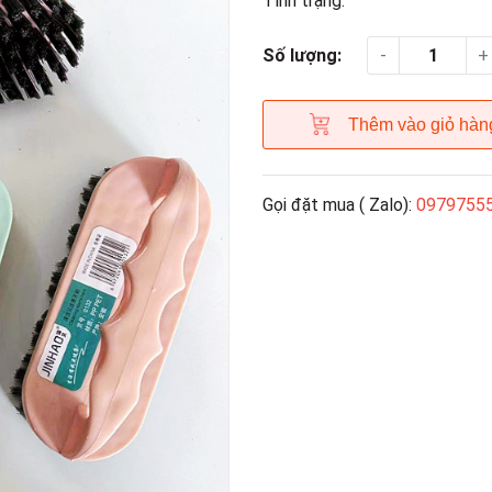
Tình trạng:
-
+
Số lượng:
Thêm vào giỏ hàn
Gọi đặt mua ( Zalo):
0979755