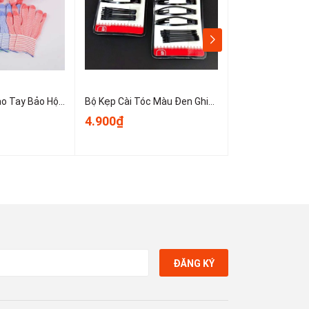
Sét 10 Chiếc Bao Tay Bảo Hộ Lao Động ,Găng tay đan sọc nhiều màu, găng tay làm việc, găng tay len A0331
Bộ Kẹp Cài Tóc Màu Đen Ghim Bên Gọn Gàng, Kẹp Tóc Nữ Kẹp Mini Cố Định Tóc Không Trơn Trượt T1123
4.900₫
3.900₫
ĐĂNG KÝ