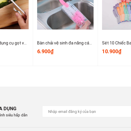
bồn rửa, kẽ gạch...
ử lý các khu vực bám bẩn lâu ngày
m sửa giày hoặc dùng trong nhà trọ
Dao bào thép, dụng cụ gọt vỏ kim loại, dụng cụ gọt vỏ trái cây và rau củ nhỏ gọn dễ sử dụng T1243
Bàn chải vệ sinh đa năng cán dài dùng để vệ sinh nồi, cốc, tách trà, bình giữ nhiệt, bình sữa trẻ em A1934
6.900₫
10.900₫
giặt hoặc chất tẩy lên
ặc dọc tùy khu vực cần xử lý
ng để tránh tích tụ bụi bẩn
họ bàn chải
IA DỤNG
ông bàn chải
ình siêu hấp dẫn