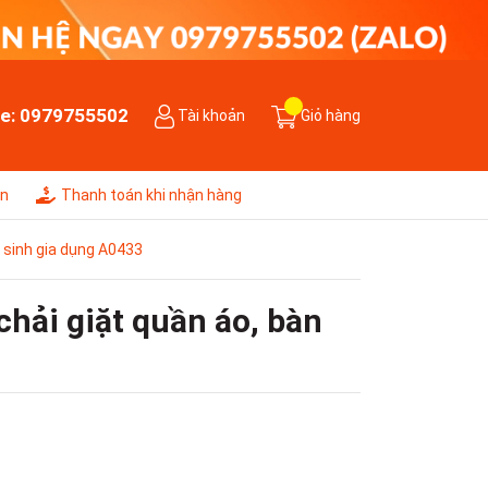
ne:
0979755502
Tài khoản
Giỏ hàng
ên
Thanh toán khi nhận hàng
ệ sinh gia dụng A0433
chải giặt quần áo, bàn