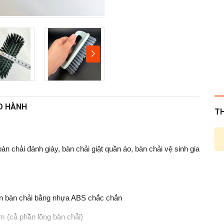
O HÀNH
T
n chải đánh giày, bàn chải giặt quần áo, bàn chải vệ sinh gia
hân bàn chải bằng nhựa ABS chắc chắn
m (cả phần lông bàn chải)