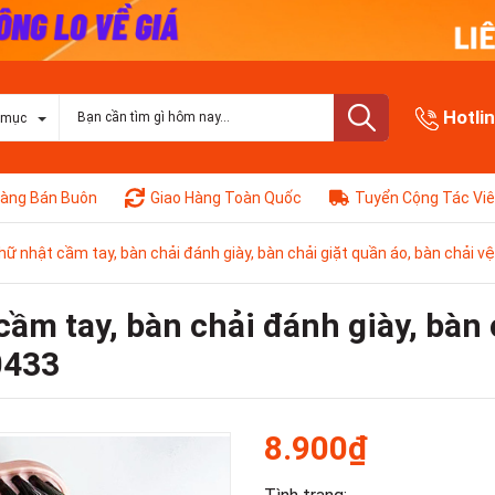
Hotli
 mục
àng Bán Buôn
Giao Hàng Toàn Quốc
Tuyển Cộng Tác Vi
hữ nhật cầm tay, bàn chải đánh giày, bàn chải giặt quần áo, bàn chải v
ầm tay, bàn chải đánh giày, bàn 
0433
8.900₫