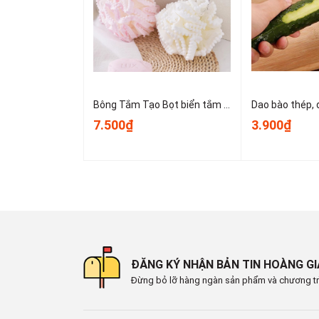
- Làm sạch các bề mặt sàn gạch, nhà tắm, lavabo, 
- Hữu ích trong việc vệ sinh nhà cửa định kỳ và x
- Sản phẩm phù hợp cho gia đình, tiệm giặt ủi, tiệ
Bông Tắm Tạo Bọt biển tắm lớn, bọt biển tắm cao cấp không bị lan rộng, siêu mềm và dễ tạo bọt A3553
7.500₫
3.900₫
4. Hướng dẫn sử dụng
- Làm ướt bề mặt cần làm sạch và cho một ít nước 
- Dùng bàn chải chà đều theo chuyển động tròn ho
- Rửa sạch lại bàn chải với nước sau mỗi lần sử dụ
- Để nơi khô thoáng sau khi sử dụng để tăng tuổi t
ĐĂNG KÝ NHẬN BẢN TIN HOÀNG G
- Không dùng để cọ vật sắc nhọn gây tổn hại đến l
Đừng bỏ lỡ hàng ngàn sản phẩm và chương tr