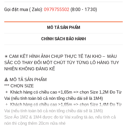
Gọi đặt mua ( Zalo):
0979755502
(8:00 - 17:30)
MÔ TẢ SẢN PHẨM
CHÍNH SÁCH BẢO HÀNH
✴️ CAM KẾT HÌNH ẢNH CHỤP THỰC TẾ TẠI KHO – MÀU
SẮC CÓ THAY ĐỔI MỘT CHÚT TÙY TỪNG LÔ HÀNG TUY
NHIÊN KHÔNG ĐÁNG KỂ
🔺 MÔ TẢ SẢN PHẨM
*** CHỌN SIZE
+ Khách hàng có chiều cao <1,65m => chọn Size 1,2M Đo Từ
Vai (nếu tính toàn bô cả nón tổng chiều dài sẽ là 1M4)
+ Khách hàng có chiều cao >1,65m => chọn Size 1,4M Đo Từ
Vai (nếu tính toàn bô cả nón tổng chiều dài sẽ là 1M6)
Size Áo 1M2 & 1M4 được đo từ Vai xuống tà áo, nếu tính cả
nón thì cộng thêm 20cm nữa nhé