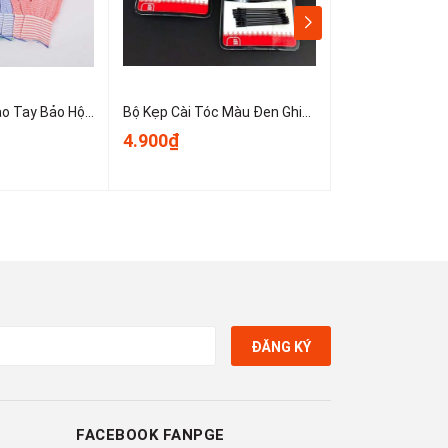
Sét 10 Chiếc Bao Tay Bảo Hộ Lao Động ,Găng tay đan sọc nhiều màu, găng tay làm việc, găng tay len A0331
Bộ Kẹp Cài Tóc Màu Đen Ghim Bên Gọn Gàng, Kẹp Tóc Nữ Kẹp Mini Cố Định Tóc Không Trơn Trượt T1123
4.900₫
3.900₫
ĐĂNG KÝ
FACEBOOK FANPGE