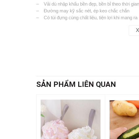
– Vải dù nhập khẩu bền đẹp, bền bỉ theo thời gia
– Đường may kỹ sắc nét, ép keo chắc chắn
– Có túi đựng cùng chất liệu, tiện lợi khi mang ra 
– Màu sắc : Xanh Đen
X
Web chuyên Sỉ : hoanggiadung.com
Đặt Hàng : 0979755502 ( Mr.Hoàng )
SẢN PHẨM LIÊN QUAN