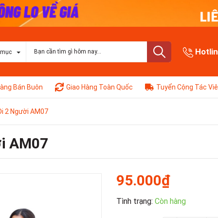
Hotli
 mục
àng Bán Buôn
Giao Hàng Toàn Quốc
Tuyển Cộng Tác Vi
Đi 2 Người AM07
ời AM07
95.000₫
Tình trạng:
Còn hàng