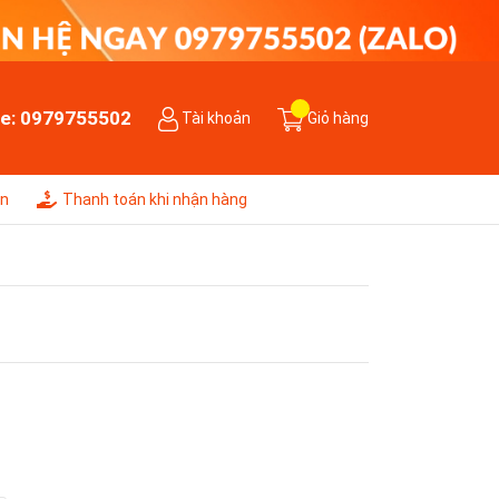
ne:
0979755502
Tài khoản
Giỏ hàng
ên
Thanh toán khi nhận hàng