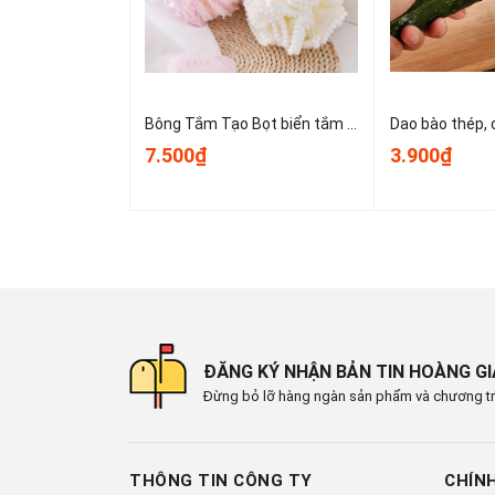
Bông Tắm Tạo Bọt biển tắm lớn, bọt biển tắm cao cấp không bị lan rộng, siêu mềm và dễ tạo bọt A3553
7.500₫
3.900₫
ĐĂNG KÝ NHẬN BẢN TIN HOÀNG G
Đừng bỏ lỡ hàng ngàn sản phẩm và chương tr
THÔNG TIN CÔNG TY
CHÍN