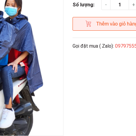
-
+
Số lượng:
Thêm vào giỏ hàn
Gọi đặt mua ( Zalo):
0979755