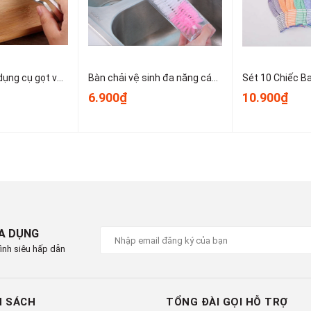
Dao bào thép, dụng cụ gọt vỏ kim loại, dụng cụ gọt vỏ trái cây và rau củ nhỏ gọn dễ sử dụng T1243
Bàn chải vệ sinh đa năng cán dài dùng để vệ sinh nồi, cốc, tách trà, bình giữ nhiệt, bình sữa trẻ em A1934
6.900₫
10.900₫
IA DỤNG
ình siêu hấp dẫn
H SÁCH
TỔNG ĐÀI GỌI HỖ TRỢ